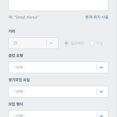
예: "Seoul, Korea"
현재 위치 사용
거리
25
킬로미터
마일
클럽 유형
--선택--
정기모임 요일
--선택--
모임 형식
--선택--