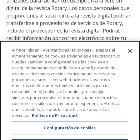
utilizados para facilitar tu suscripción a la versión
digital de la revista Rotary. Los datos personales que
proporciones al suscribirte a la revista digital podrían
transferirse a proveedores de servicios de Rotary,
incluido el proveedor de la revista digital. Podrías
recibir información por correo electrónico sobre tu
suscripción por parte del proveedor de la revista. La
Al hacer clic en «Aceptar todas las cookies», aceptas el
información personal recopilada está sujeta a la
almacenamiento de cookies adicionales en tu dispositivo.
Política de privacidad de Rotary
. Si tienes alguna
Puedes cambiar la configuración de las cookies en
consulta sobre el uso de tus datos personales, puedes
cualquier momento haciendo clic en «Configuración de
cookies». Utilizamos cookies estrictamente necesarias
comunicarse con el Departamento de Procesamiento
para que nuestros sitios web funcionen. Nosotros y
de Datos en
data@rotary.org
.
nuestros colaboradores también utilizamos (con tu
consentimiento) cookies adicionales y tecnologías
similares para recopilar información cuando interactúas
con nuestros sitios para mejorar tu experiencia. Al utilizar
nuestros sitios, aceptas las prácticas de privacidad
descritas.
Política de Privacidad
Configuración de cookies